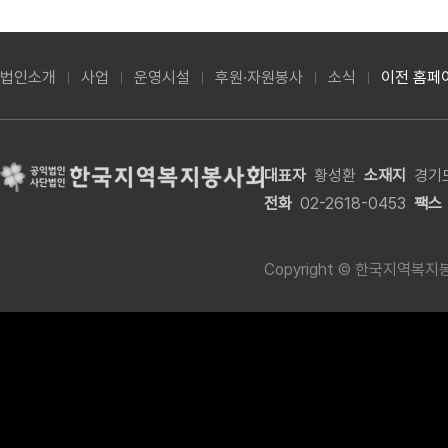
법인소개
사업
운영시설
후원·자원봉사
소식
이전 홈페
대표자
황성환
소재지
경기도
전화
02-2618-0453
팩스
Copyright © 한국지역복지봉사회