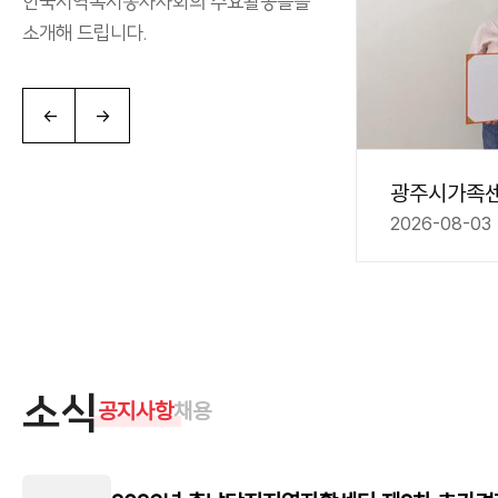
한국지역복지봉사사회의 주요활동들을
소개해 드립니다.
←
→
삼계탕 한 그릇에 담긴 온기, ‘함께’ 보..
-08-06
2026-08-03
소식
공지사항
채용